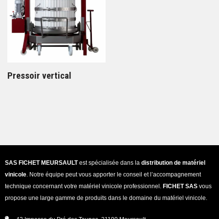
Pressoir vertical
SAS FICHET MEURSAULT
est spécialisée dans la
distribution de matériel
vinicole
. Notre équipe peut vous apporter le conseil et l’accompagnement
technique concernant votre matériel vinicole professionnel.
FICHET SAS
vous
propose une large gamme de produits dans le domaine du matériel vinicole.