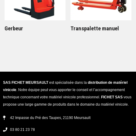
Gerbeur
Transpalette manuel
SAS FICHET MEURSAULT
est spécialisée dans la
distribution de matériel
vinicole
. Notre équipe peut vous apporter le conseil et l’accompagnement
technique concernant votre matériel vinicole professionnel.
FICHET SAS
vous
propose une large gamme de produits dans le domaine du matériel vinicole.
42 Impasse du Pré des Taupes, 21190 Meursault
03 80 21 23 78