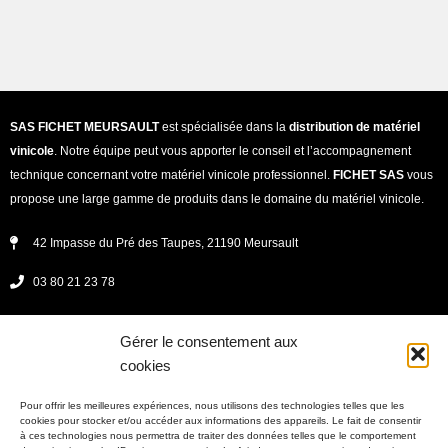
SAS FICHET MEURSAULT
est spécialisée dans la
distribution de matériel
vinicole
. Notre équipe peut vous apporter le conseil et l’accompagnement
technique concernant votre matériel vinicole professionnel.
FICHET SAS
vous
propose une large gamme de produits dans le domaine du matériel vinicole.
42 Impasse du Pré des Taupes, 21190 Meursault
03 80 21 23 78
secretariat@fichet-vinicole.fr
Gérer le consentement aux
Lundi - jeudi : 08h00 -12h00 et 13h30 - 17h30
cookies
vendredi : 8h00 - 12h00 et 13h30 - 17h00
Pour offrir les meilleures expériences, nous utilisons des technologies telles que les
cookies pour stocker et/ou accéder aux informations des appareils. Le fait de consentir
à ces technologies nous permettra de traiter des données telles que le comportement