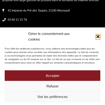
propose une large gamme de produits dans le domaine du matériel vinicole.
42 Impasse du Pré des Taupes, 21190 Meursault
03 80 21 23 78
secretariat@fichet-vinicole.fr
Gérer le consentement aux
Lundi - jeudi : 08h00 -12h00 et 13h30 - 17h30
cookies
vendredi : 8h00 - 12h00 et 13h30 - 17h00
Pour offrir les meilleures expériences, nous utilisons des technologies telles que les
cookies pour stocker et/ou accéder aux informations des appareils. Le fait de consentir
à ces technologies nous permettra de traiter des données telles que le comportement
de navigation ou les ID uniques sur ce site. Le fait de ne pas consentir ou de retirer son
consentement peut avoir un effet négatif sur certaines caractéristiques et fonctions.
Mentions légales
Politique de confidentialité
Accepter
Politique de cookies (UE)
Refuser
Plan du site
Voir les préférences
SAS Fichet Meursault Copyright © 2025 – Tous droits réservés