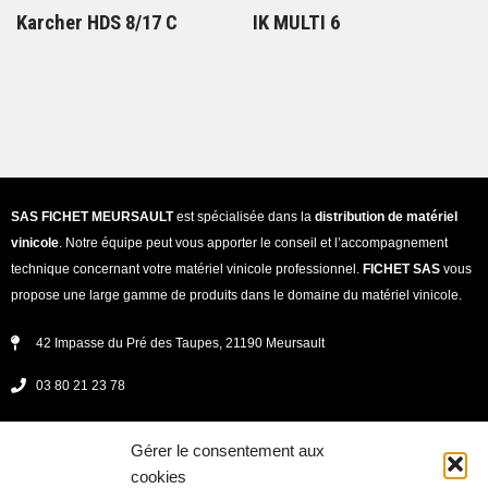
Karcher HDS 8/17 C
IK MULTI 6
SAS FICHET MEURSAULT
est spécialisée dans la
distribution de matériel
vinicole
. Notre équipe peut vous apporter le conseil et l’accompagnement
technique concernant votre matériel vinicole professionnel.
FICHET SAS
vous
propose une large gamme de produits dans le domaine du matériel vinicole.
42 Impasse du Pré des Taupes, 21190 Meursault
03 80 21 23 78
secretariat@fichet-vinicole.fr
Gérer le consentement aux
Lundi - jeudi : 08h00 -12h00 et 13h30 - 17h30
cookies