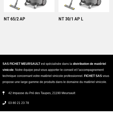
NT 65/2 AP
NT 30/1 AP L
SAS FICHET MEURSAULT
est spécialisée dans la
distribution de matériel
vinicole
. Notre équipe peut vous apporter le conseil et l’accompagnement
technique concernant votre matériel vinicole professionnel.
FICHET SAS
vous
propose une large gamme de produits dans le domaine du matériel vinicole.
42 Impasse du Pré des Taupes, 21190 Meursault
03 80 21 23 78
secretariat@fichet-vinicole.fr