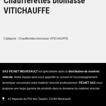
Chaufferettes biomasse
VITICHAUFFE
Catégorie :
Chaufferettes biomasse VITICHAUFFE
SAS FICHET MEURSAULT
est spécialisée dans la
distribution de matériel
vinicole
. Notre équipe peut vous apporter le conseil et l’accompagnement
technique concernant votre matériel vinicole professionnel.
FICHET SAS
vous
propose une large gamme de produits dans le domaine du matériel vinicole.
42 Impasse du Pré des Taupes, 21190 Meursault