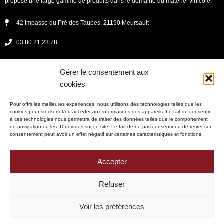
propose une large gamme de produits dans le domaine du matériel vinicole.
42 Impasse du Pré des Taupes, 21190 Meursault
03 80 21 23 78
secretariat@fichet-vinicole.fr
Gérer le consentement aux
Lundi - jeudi : 08h00 -12h00 et 13h30 - 17h30
cookies
vendredi : 8h00 - 12h00 et 13h30 - 17h00
Pour offrir les meilleures expériences, nous utilisons des technologies telles que les
cookies pour stocker et/ou accéder aux informations des appareils. Le fait de consentir
à ces technologies nous permettra de traiter des données telles que le comportement
de navigation ou les ID uniques sur ce site. Le fait de ne pas consentir ou de retirer son
consentement peut avoir un effet négatif sur certaines caractéristiques et fonctions.
Mentions légales
Politique de confidentialité
Accepter
Politique de cookies (UE)
Refuser
Plan du site
Voir les préférences
SAS Fichet Meursault Copyright © 2025 – Tous droits réservés