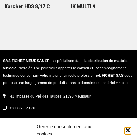
Karcher HDS 8/17 C
IK MULTI 9
SAS FICHET MEURSAULT
est spécialisée dans la
distribution de matériel
vinicole
. Notre équipe peut vous apporter le conseil et l’accompagnement
technique concernant votre matériel vinicole professionnel.
FICHET SAS
vous
propose une large gamme de produits dans le domaine du matériel vinicole.
42 Impasse du Pré des Taupes, 21190 Meursault
03 80 21 23 78
secretariat@fichet-vinicole.fr
Gérer le consentement aux
Lundi - jeudi : 08h00 -12h00 et 13h30 - 17h30
cookies