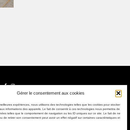
Gérer le consentement aux cookies
Mentions légales
 meilleures expériences, nous utilisons des technologies telles que les cookies pour stocker
Politique de confidentialité
aux informations des appareils. Le fait de consentir à ces technologies nous permettra de
nnées telles que le comportement de navigation ou les ID uniques sur ce site. Le fait de ne
Politique de cookies (UE)
ou de retirer son consentement peut avoir un effet négatif sur certaines caractéristiques et
Plan du site