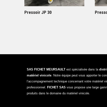
Pressoir JP 30
Presso
SAS FICHET MEURSAULT
est spécialisée dans la
distr
matériel vinicole
. Notre équipe peut vous apporter le cons
l’accompagnement technique concernant votre matériel vi
professionnel.
FICHET SAS
vous propose une large gam
produits dans le domaine du matériel vinicole.