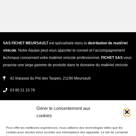
SAS FICHET MEURSAULT
est spécialisée dans la
distribution de matériel
vinicole
. Notre équipe peut vous apporter le conseil et l’accompagnement
technique concernant votre matériel vinicole professionnel.
FICHET SAS
vous
propose une large gamme de produits dans le domaine du matériel vinicole.
42 Impasse du Pré des Taupes, 21190 Meursault
03 80 21 23 78
secretariat@fichet-vinicole.fr
Gérer le consentement aux
Lundi - jeudi : 08h00 -12h00 et 13h30 - 17h30
cookies
vendredi : 8h00 - 12h00 et 13h30 - 17h00
Pour offrir les meilleures expériences, nous utilisons des technologies telles que les
cookies pour stocker et/ou accéder aux informations des appareils. Le fait de consentir