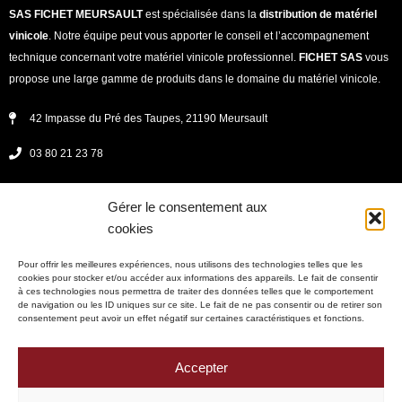
SAS FICHET MEURSAULT
est spécialisée dans la
distribution de matériel
vinicole
. Notre équipe peut vous apporter le conseil et l’accompagnement
technique concernant votre matériel vinicole professionnel.
FICHET SAS
vous
propose une large gamme de produits dans le domaine du matériel vinicole.
42 Impasse du Pré des Taupes, 21190 Meursault
03 80 21 23 78
secretariat@fichet-vinicole.fr
Gérer le consentement aux
Lundi - jeudi : 08h00 -12h00 et 13h30 - 17h30
cookies
vendredi : 8h00 - 12h00 et 13h30 - 17h00
Pour offrir les meilleures expériences, nous utilisons des technologies telles que les
cookies pour stocker et/ou accéder aux informations des appareils. Le fait de consentir
à ces technologies nous permettra de traiter des données telles que le comportement
de navigation ou les ID uniques sur ce site. Le fait de ne pas consentir ou de retirer son
consentement peut avoir un effet négatif sur certaines caractéristiques et fonctions.
Mentions légales
Politique de confidentialité
Accepter
Politique de cookies (UE)